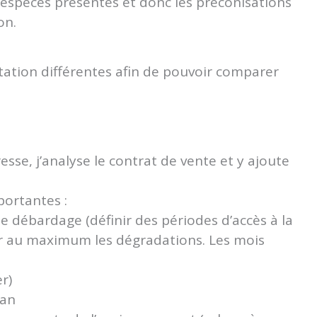
es espèces présentes et donc les préconisations
on.
tation différentes afin de pouvoir comparer
éresse, j’analyse le contrat de vente et y ajoute
portantes :
le débardage (définir des périodes d’accès à la
iter au maximum les dégradations. Les mois
r)
 an