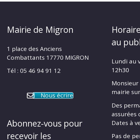
Mairie de Migron
Horaire
au publ
1 place des Anciens
Combattants 17770 MIGRON
Lundi au 
12h30
Tél : 05 46 94 91 12
Monsieur 
mairie su
Nous écrire
Des perm
assurées 
Abonnez-vous pour
Dates à ve
recevoir les
Pas de pe