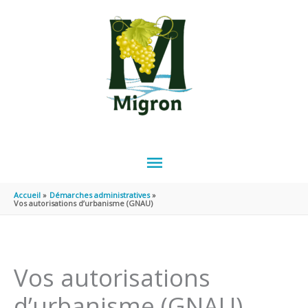
Aller au contenu
Aller au pied de page
MENU
PRINCIPAL
Accueil
Démarches administratives
Vos autorisations d’urbanisme (GNAU)
Vos autorisations
d’urbanisme (GNAU)