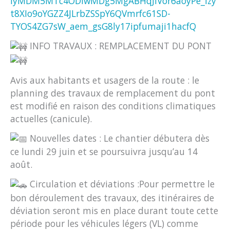
IyMDM5MTc4ODIwMDg5MgABHqJIVor6aoyPe_lzy
t8XIo9oYGZZ4JLrbZSSpY6QVmrfc61SD-
TYOS4ZG7sW_aem_gsG8ly17ipfumaji1hacfQ
INFO TRAVAUX : REMPLACEMENT DU PONT
Avis aux habitants et usagers de la route : le
planning des travaux de remplacement du pont
est modifié en raison des conditions climatiques
actuelles (canicule).
Nouvelles dates : Le chantier débutera dès
ce lundi 29 juin et se poursuivra jusqu’au 14
août.
Circulation et déviations :Pour permettre le
bon déroulement des travaux, des itinéraires de
déviation seront mis en place durant toute cette
période pour les véhicules légers (VL) comme