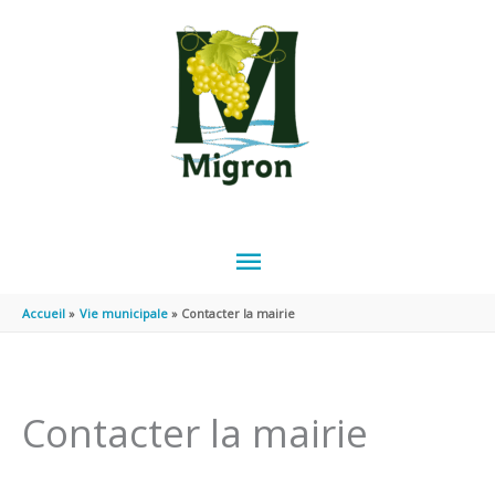
Panneau de gestion des cookies
Aller au contenu
Aller au pied de page
MENU
PRINCIPAL
Accueil
Vie municipale
Contacter la mairie
Contacter la mairie