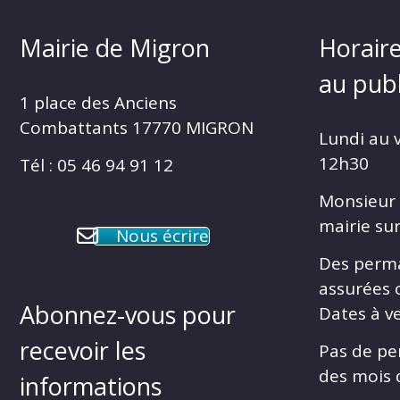
Mairie de Migron
Horaire
au publ
1 place des Anciens
Combattants 17770 MIGRON
Lundi au 
12h30
Tél : 05 46 94 91 12
Monsieur 
mairie su
Nous écrire
Des perm
assurées 
Abonnez-vous pour
Dates à ve
recevoir les
Pas de pe
des mois d
informations