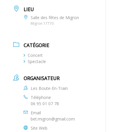
LIEU
Salle des fêtes de Migron
Migron 17770
CATÉGORIE
Concert
Spectacle
ORGANISATEUR
Les Boute-En-Train
Téléphone
06 95 01 07 78
Email
bet.migron@gmail.com
Site Web