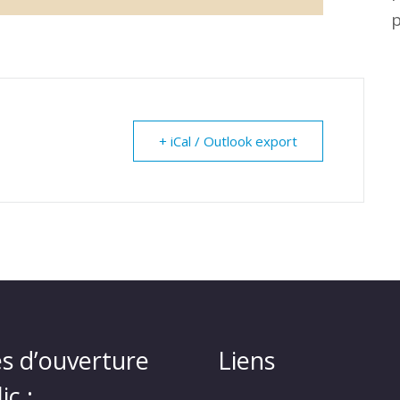
+ iCal / Outlook export
s d’ouverture
Liens
ic :