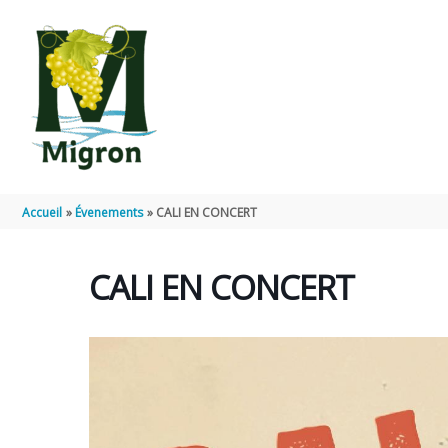
Aller au contenu
Aller au pied de page
Accueil
Évenements
CALI EN CONCERT
CALI EN CONCERT