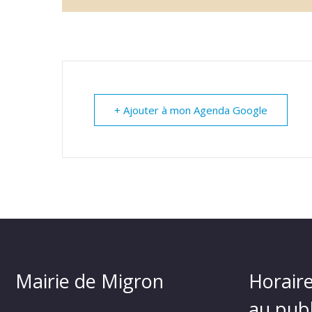
+ Ajouter à mon Agenda Google
Mairie de Migron
Horaire
au publ