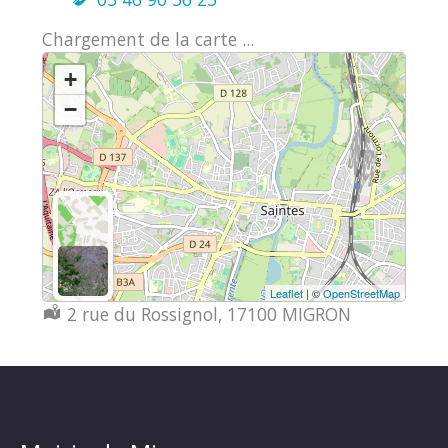
Chargement de la carte ...
+
−
Leaflet
| ©
OpenStreetMap
Localisation :
2 rue du Rossignol, 17100 MIGRON