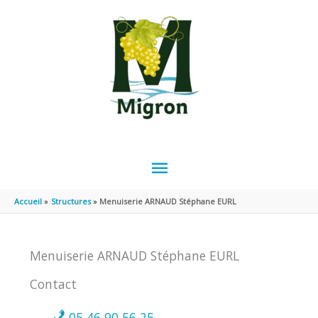
Aller au contenu
Aller au pied de page
MENU
PRINCIPAL
Accueil
Structures
Menuiserie ARNAUD Stéphane EURL
Menuiserie ARNAUD Stéphane EURL
Contact
05 46 90 56 25