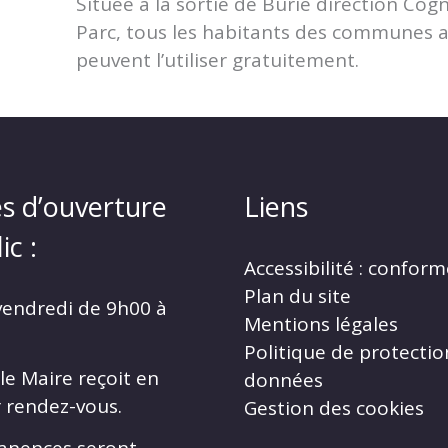
Située à la sortie de Burie direction Cogn
Parc, tous les habitants des commune
peuvent l’utiliser gratuitement.
s d’ouverture
Liens
ic :
Accessibilité : confor
Plan du site
vendredi de 9h00 à
Mentions légales
Politique de protectio
le Maire reçoit en
données
r rendez-vous.
Gestion des cookies