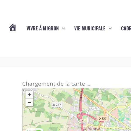
VIVRE À MIGRON
VIE MUNICIPALE
CADR
L’ACTUALITÉ
DE
MIGRON
Chargement de la carte ...
+
−