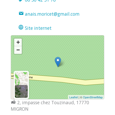
anais.moricet@gmail.com
Site internet
+
−
Leaflet
| ©
OpenStreetMap
Localisation :
2, impasse chez Touzinaud, 17770
MIGRON