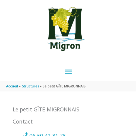
Aller au contenu
Aller au pied de page
MENU
PRINCIPAL
Accueil
Structures
Le petit GÎTE MIGRONNAIS
Le petit GÎTE MIGRONNAIS
Contact
06 50 42 31 76