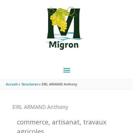
Aller au contenu
Aller au pied de page
MENU
PRINCIPAL
Accueil
Structures
EIRL ARMAND Anthony
EIRL ARMAND Anthony
commerce, artisanat, travaux
agricoles