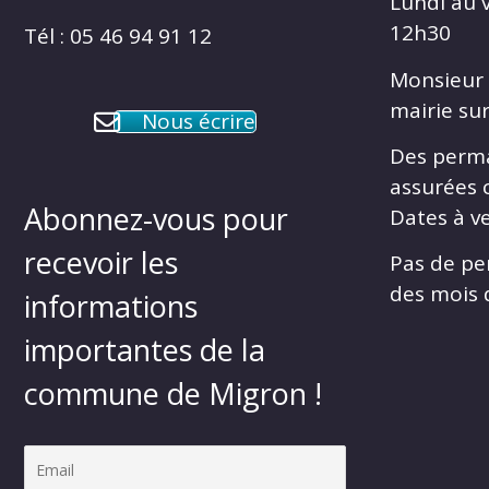
Lundi au 
12h30
Tél : 05 46 94 91 12
Monsieur 
mairie su
Nous écrire
Des perm
assurées 
Abonnez-vous pour
Dates à ve
recevoir les
Pas de pe
des mois d
informations
importantes de la
commune de Migron !