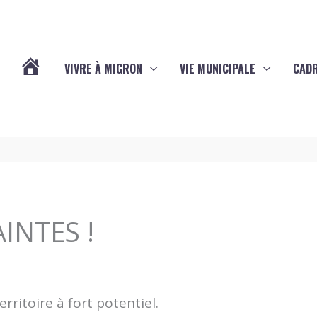
VIVRE À MIGRON
VIE MUNICIPALE
CADR
L’ACTUALITÉ
DE
MIGRON
INTES !
rritoire à fort potentiel.