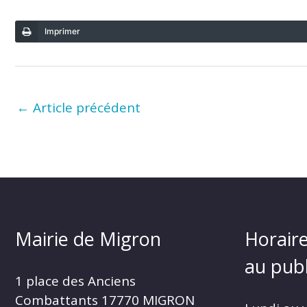
Imprimer
←
Article précédent
Mairie de Migron
Horaire
au publ
1 place des Anciens
Combattants 17770 MIGRON