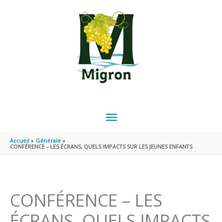
Aller au contenu
Aller au pied de page
MENU
PRINCIPAL
Accueil
Générale
CONFÉRENCE – LES ÉCRANS, QUELS IMPACTS SUR LES JEUNES ENFANTS
CONFÉRENCE – LES
ÉCRANS, QUELS IMPACTS