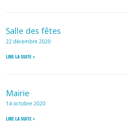
DE
JEUX
Salle des fêtes
22 décembre 2020
SALLE
LIRE LA SUITE »
DES
FÊTES
Mairie
14 octobre 2020
MAIRIE
LIRE LA SUITE »