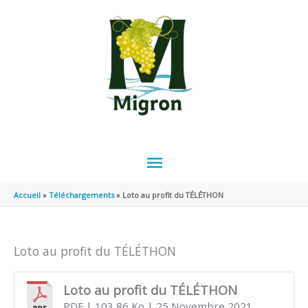
Aller au contenu
Aller au pied de page
MENU
PRINCIPAL
Accueil
Téléchargements
Loto au profit du TÉLÉTHON
Loto au profit du TÉLÉTHON
Loto au profit du TÉLÉTHON
PDF
| 103,86 Ko
| 25 Novembre 2021