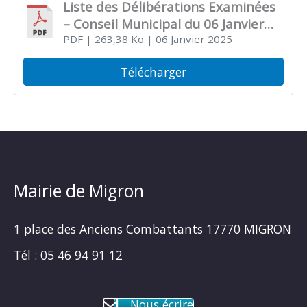
Liste des Délibérations Examinées
– Conseil Municipal du 06 Janvier
2025
PDF
| 263,38 Ko
| 06 Janvier 2025
Télécharger
Mairie de Migron
1 place des Anciens Combattants 17770 MIGRON
Tél : 05 46 94 91 12
Nous écrire