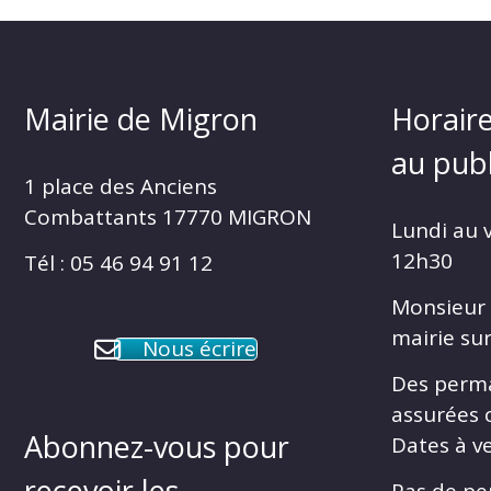
Mairie de Migron
Horaire
au publ
1 place des Anciens
Combattants 17770 MIGRON
Lundi au 
12h30
Tél : 05 46 94 91 12
Monsieur 
mairie su
Nous écrire
Des perm
assurées 
Abonnez-vous pour
Dates à ve
recevoir les