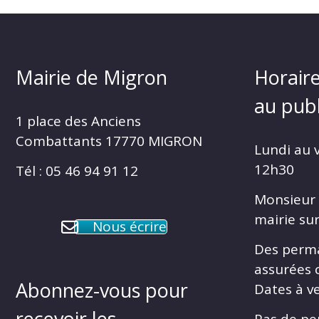
Mairie de Migron
Horaire
au publ
1 place des Anciens
Combattants 17770 MIGRON
Lundi au 
12h30
Tél : 05 46 94 91 12
Monsieur 
mairie su
Nous écrire
Des perm
assurées 
Abonnez-vous pour
Dates à ve
recevoir les