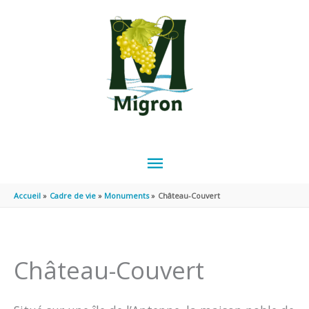
Aller au contenu
Aller au pied de page
MENU
PRINCIPAL
Accueil
Cadre de vie
Monuments
Château-Couvert
Château-Couvert