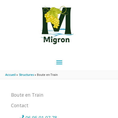
Aller au contenu
Aller au pied de page
MENU
PRINCIPAL
Accueil
Structures
Boute en Train
Boute en Train
Contact
06 95 01 07 78