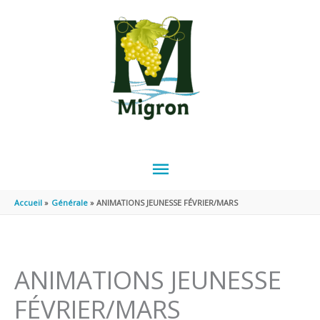
Aller au contenu
Aller au pied de page
MENU
PRINCIPAL
Accueil
Générale
ANIMATIONS JEUNESSE FÉVRIER/MARS
ANIMATIONS JEUNESSE
FÉVRIER/MARS