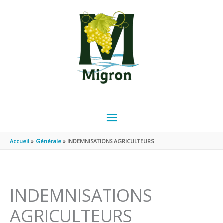
Aller au contenu
Aller au pied de page
MENU
PRINCIPAL
Accueil
Générale
INDEMNISATIONS AGRICULTEURS
INDEMNISATIONS
AGRICULTEURS