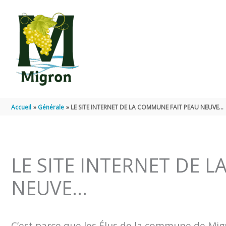
Aller au contenu
Aller au pied de page
Accueil
Générale
LE SITE INTERNET DE LA COMMUNE FAIT PEAU NEUVE…
LE SITE INTERNET DE 
NEUVE…
C’est parce que les Élus de la commune de Migr