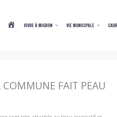
VIVRE À MIGRON
VIE MUNICIPALE
CADR
L’ACTUALITÉ
DE
MIGRON
LA COMMUNE FAIT PEAU
on sont très attachés au tissu associatif et