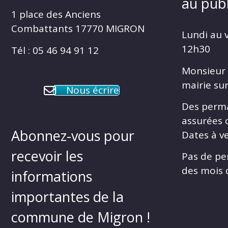
au publ
1 place des Anciens
Combattants 17770 MIGRON
Lundi au 
12h30
Tél : 05 46 94 91 12
Monsieur 
mairie su
Nous écrire
Des perm
assurées 
Abonnez-vous pour
Dates à ve
recevoir les
Pas de pe
des mois d
informations
importantes de la
commune de Migron !